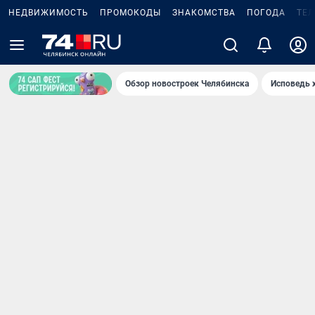
НЕДВИЖИМОСТЬ
ПРОМОКОДЫ
ЗНАКОМСТВА
ПОГОДА
ТЕ
Обзор новостроек Челябинска
Исповедь 