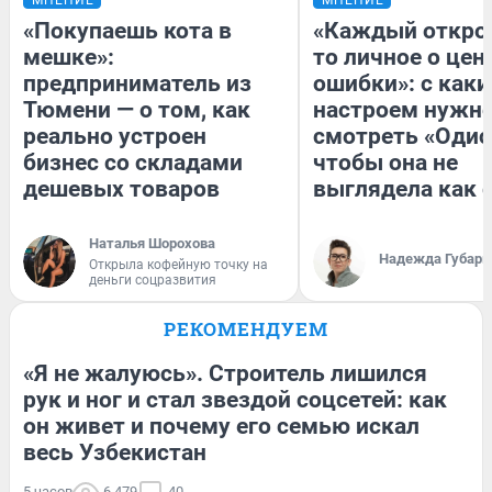
«Покупаешь кота в
«Каждый открое
мешке»:
то личное о цен
предприниматель из
ошибки»: с как
Тюмени — о том, как
настроем нужн
реально устроен
смотреть «Одис
бизнес со складами
чтобы она не
дешевых товаров
выглядела как 
Наталья Шорохова
Надежда Губарь
Открыла кофейную точку на
деньги соцразвития
РЕКОМЕНДУЕМ
«Я не жалуюсь». Строитель лишился
рук и ног и стал звездой соцсетей: как
он живет и почему его семью искал
весь Узбекистан
5 часов
6 479
40