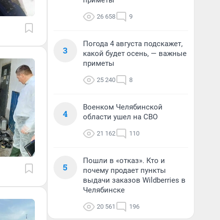
приметы
26 658
9
Погода 4 августа подскажет,
3
какой будет осень, — важные
приметы
25 240
8
Военком Челябинской
4
области ушел на СВО
21 162
110
Пошли в «отказ». Кто и
5
почему продает пункты
выдачи заказов Wildberries в
Челябинске
20 561
196