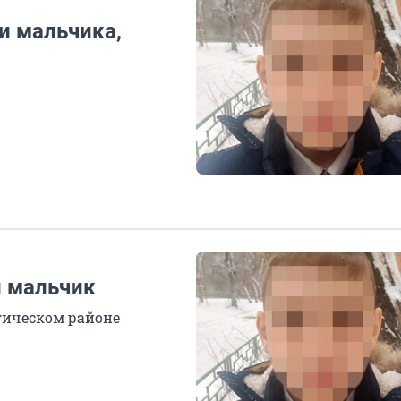
и мальчика,
й мальчик
гическом районе