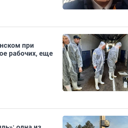
нском при
ое рабочих, еще
ль»: одна из