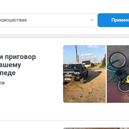
роисшествия
Примен
и приговор
ившему
ипеде
ли