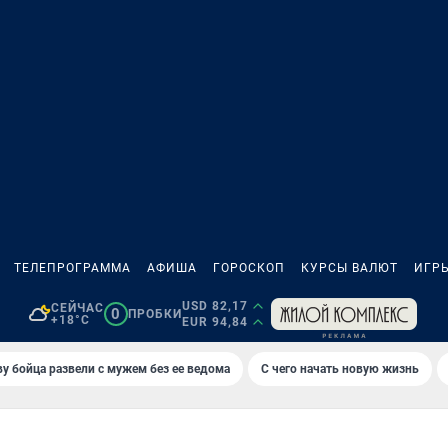
ТЕЛЕПРОГРАММА
АФИША
ГОРОСКОП
КУРСЫ ВАЛЮТ
ИГР
USD 82,17
СЕЙЧАС
0
ПРОБКИ
+18°C
EUR 94,84
у бойца развели с мужем без ее ведома
С чего начать новую жизнь