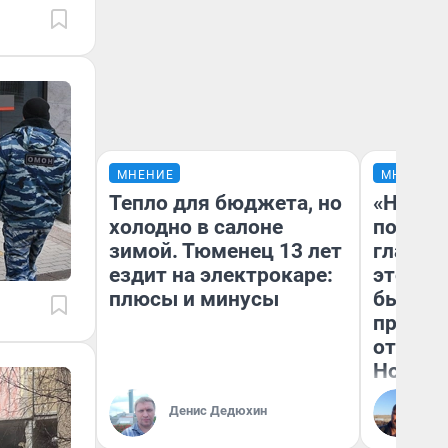
МНЕНИЕ
МНЕНИЕ
Тепло для бюджета, но
«Никог
холодно в салоне
победи
зимой. Тюменец 13 лет
главны
ездит на электрокаре:
этого г
плюсы и минусы
бьет р
прокат
отзыв 
Нолана
Ст
Денис Дедюхин
Эк