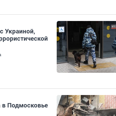
с Украиной,
ррористической
а
а в Подмосковье