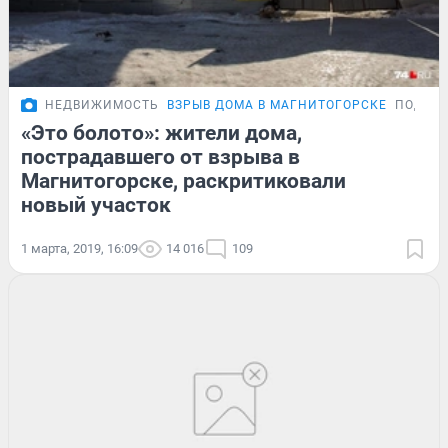
НЕДВИЖИМОСТЬ
ВЗРЫВ ДОМА В МАГНИТОГОРСКЕ
ПОДРО
«Это болото»: жители дома,
пострадавшего от взрыва в
Магнитогорске, раскритиковали
новый участок
1 марта, 2019, 16:09
14 016
109