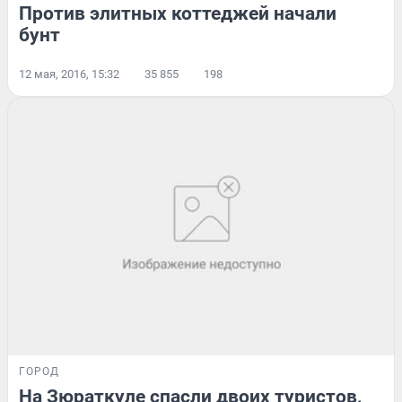
Против элитных коттеджей начали
бунт
12 мая, 2016, 15:32
35 855
198
ГОРОД
На Зюраткуле спасли двоих туристов,