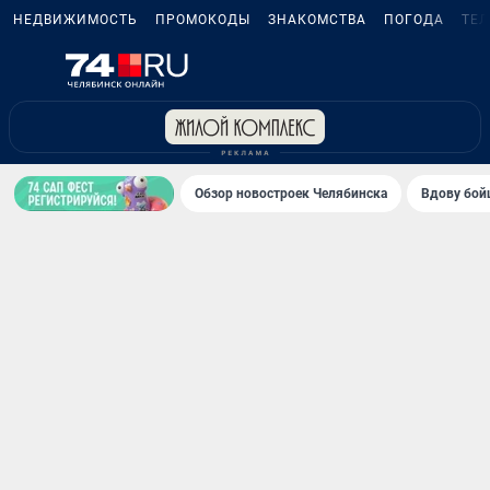
НЕДВИЖИМОСТЬ
ПРОМОКОДЫ
ЗНАКОМСТВА
ПОГОДА
ТЕ
Обзор новостроек Челябинска
Вдову бойц