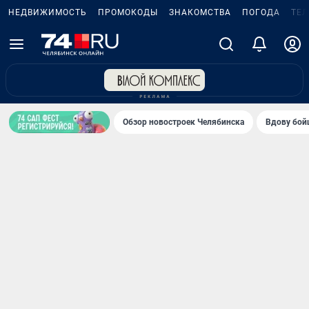
НЕДВИЖИМОСТЬ
ПРОМОКОДЫ
ЗНАКОМСТВА
ПОГОДА
ТЕ
Обзор новостроек Челябинска
Вдову бойц